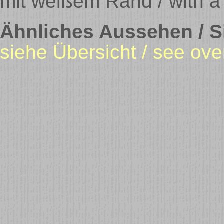
mit weißem Rand / with a
Ähnliches Aussehen / Si
siehe Übersicht / see ove