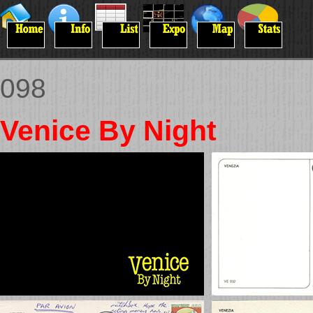
098
Venice By Night