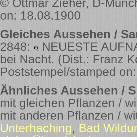
© Ottmar Zieher, D-Münc
on: 18.08.1900
Gleiches Aussehen / Sa
2848:
NEUESTE AUFNA
bei Nacht.
(Dist.: Franz K
Poststempel/stamped on:
Ähnliches Aussehen / Si
mit gleichen Pflanzen / w
mit anderen Pflanzen / wit
Unterhaching
,
Bad Wildu