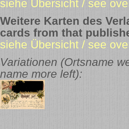
siehe Übersicht / see ove
Weitere Karten des Verla
cards from that publish
siehe Übersicht / see ove
Variationen (Ortsname wei
name more left):