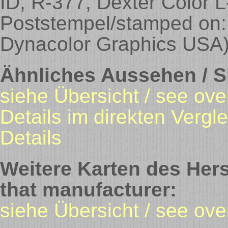
ID, R-377, Dexter Color L
Poststempel/stamped on: 
Dynacolor Graphics USA
Ähnliches Aussehen / Si
siehe Übersicht / see ove
Details im direkten Vergle
Details
Weitere Karten des Hers
that manufacturer:
siehe Übersicht / see ov