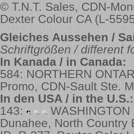
© T.N.T. Sales, CDN-Monc
Dexter Colour CA (L-5595
Gleiches Aussehen / Sa
Schriftgrößen / different f
In Kanada / in Canada:
584: NORTHERN ONTAR
Promo, CDN-Sault Ste. M
In den USA / in the U.S.:
143:
WASHINGTON 
Dunahee, North Country 