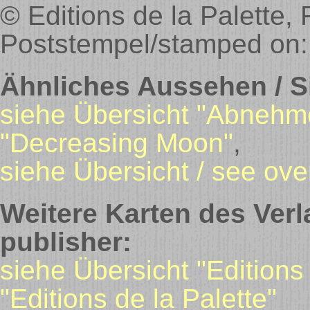
© Editions de la Palette,
Poststempel/stamped on:
Ähnliches Aussehen / Si
siehe Übersicht "Abnehm
"Decreasing Moon"
,
siehe Übersicht / see ov
Weitere Karten des Verl
publisher:
siehe Übersicht "Editions
"Editions de la Palette"