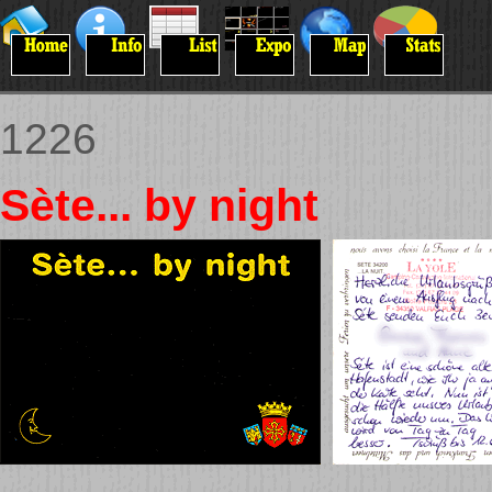
1226
Sète... by night