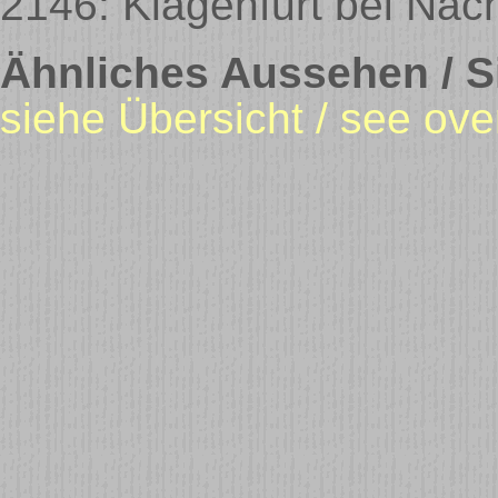
2146: Klagenfurt bei Nac
Ähnliches Aussehen / Si
siehe Übersicht / see ove