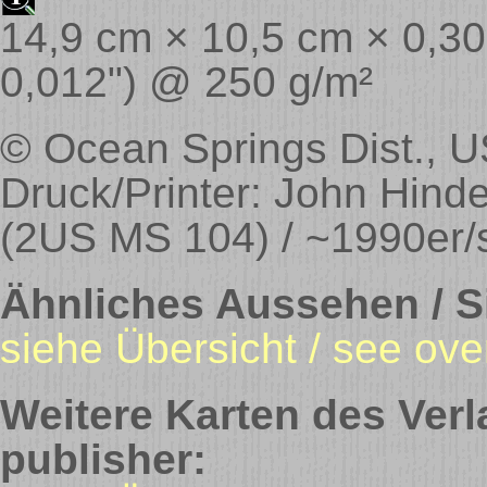
14,9 cm × 10,5 cm × 0,30 
0,012") @ 250 g/m²
© Ocean Springs Dist., 
Druck/Printer: John Hinde
(2US MS 104) / ~1990er/
Ähnliches Aussehen / Si
siehe Übersicht / see ove
Weitere Karten des Verl
publisher: