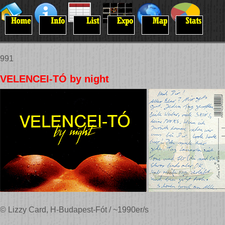
991
VELENCEI-TÓ by night
© Lizzy Card, H-Budapest-Fót / ~1990er/s