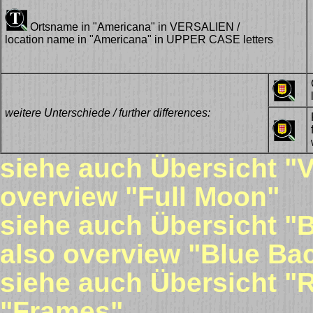
Ortsname in "Americana" in VERSALIEN /
location name in "Americana" in UPPER CASE letters
weitere Unterschiede / further differences:
siehe auch Übersicht "V
overview "Full Moon"
siehe auch Übersicht "B
also overview "Blue Ba
siehe auch Übersicht "
"Frames"