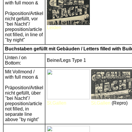
with full moon &
Präposition/Artikel
nicht gefüllt, vor
"bei Nacht"/
Leiden
preposition/article
not filled, in line of
"by night"
Buchstaben gefüllt mit Gebäuden / Letters filled with Bui
Unten / on
Beine/Legs Type 1
Bottom:
Mit Vollmond /
with full moon &
Präposition/Artikel
nicht gefüllt, über
"bei Nacht"/
St.Gallen
St.Gallen
(Repro)
preposition/article
not filled, in
separate line
above "by night"