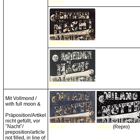
Essen
Dortmund
Rotterdam
Mit Vollmond /
with full moon &
Präposition/Artikel
nicht gefüllt, vor
"Nacht"/
Milano
Milano
(Repro)
preposition/article
not filled, in line of