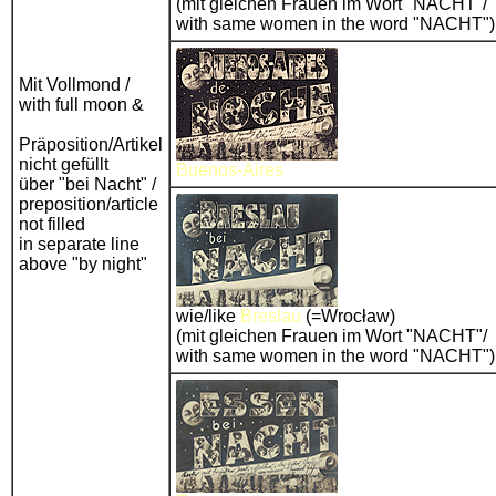
(mit gleichen Frauen im Wort "NACHT"/
with same women in the word "NACHT")
Mit Vollmond /
with full moon &
Präposition/Artikel
nicht gefüllt
Buenos-Aires
über "bei Nacht" /
preposition/article
not filled
in separate line
above "by night"
wie/like
Breslau
(=Wrocław)
(mit gleichen Frauen im Wort "NACHT"/
with same women in the word "NACHT")