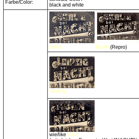
Farbe/Color:
black and white
Berlin
Berlin
(Repro)
Leipzig
wie/like
Köln