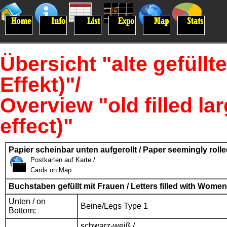
Übersicht "alte gefüllt
Effekt)"/
Overview "old filled lar
effect)"
Papier scheinbar unten aufgerollt / Paper seemingly rolle
Postkarten auf Karte /
Cards on Map
Buchstaben gefüllt mit Frauen / Letters filled with Women
Unten / on
Beine/Legs Type 1
Bottom:
schwarz-weiß /