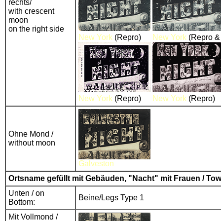
rechts/
with crescent
moon
on the right side
New York
(Repro)
New York
(Repro & G
New York
(Repro)
New York
(Repro)
Ohne Mond /
without moon
Galveston
Ortsname gefüllt mit Gebäuden, "Nacht" mit Frauen / T
Unten / on
Beine/Legs Type 1
Bottom:
Mit Vollmond /