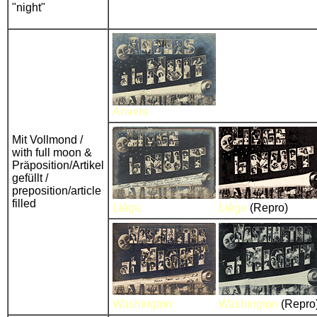
"night"
Anvers
Mit Vollmond /
with full moon &
Präposition/Artikel
gefüllt /
preposition/article
filled
Liège
Liège
(Repro)
Washington
Washington
(Repro