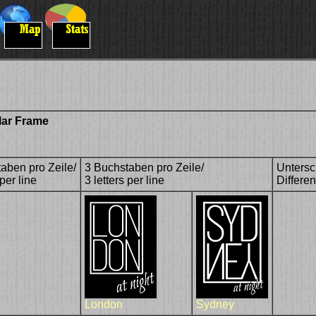
lar Frame
aben pro Zeile/
3 Buchstaben pro Zeile/
Untersc
 per line
3 letters per line
Differe
London
Sydney