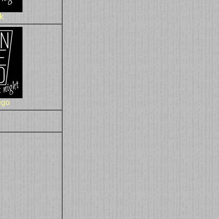
k
ego