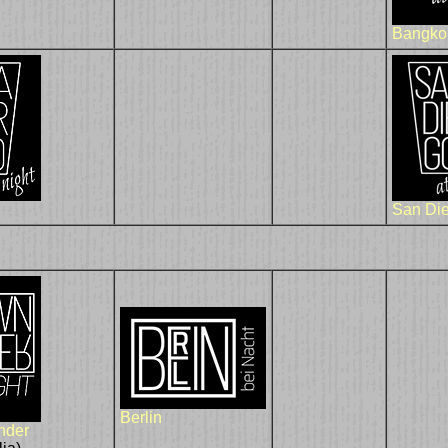
Bangko
San Di
Berlin
nder