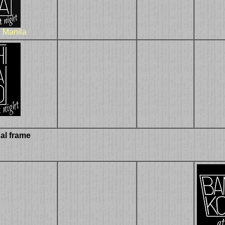
e
Manila
al frame