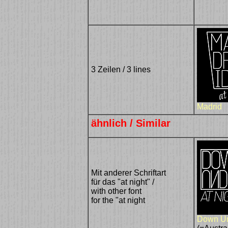
3 Zeilen / 3 lines
Madrid
ähnlich / Similar
Mit anderer Schriftart
für das "at night" /
with other font
for the "at night
Down U