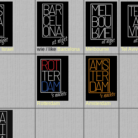
e
Israel
wie / like
Barcelona
Melbourne
Tel Aviv
Rotterdam
Amsterdam