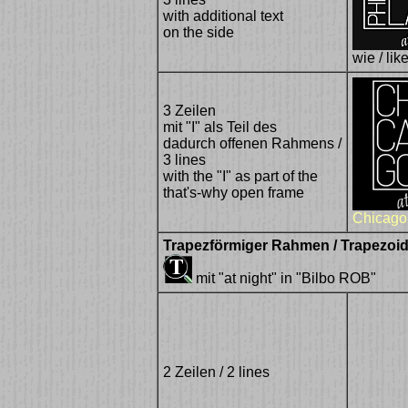
with additional text
on the side
wie / lik
3 Zeilen
mit "I" als Teil des
dadurch offenen Rahmens /
3 lines
with the "I" as part of the
that's-why open frame
Chicago
Trapezförmiger Rahmen / Trapezoid
mit "at night" in "Bilbo ROB"
2 Zeilen / 2 lines