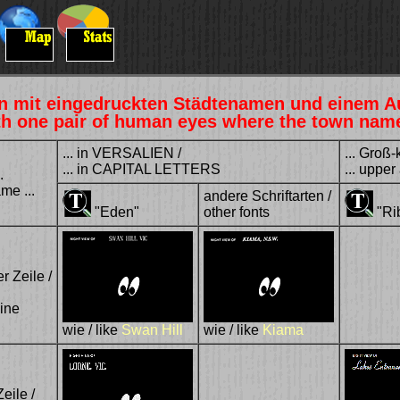
en mit eingedruckten Städtenamen und einem A
h one pair of human eyes where the town name i
... in VERSALIEN /
... Groß-k
... in CAPITAL LETTERS
... uppe
.
me ...
andere Schriftarten /
"Eden"
other fonts
"Ri
er Zeile /
line
wie / like
Swan Hill
wie / like
Kiama
Zeile /