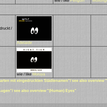
wie / like
Penguin
Wollong
ruckt /
Adelaide
wie / like
Moruya
arten mit eingedruckten Städtenamen"/ see also overview
Augen"/ see also overview "(Human) Eyes"