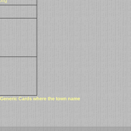
ong
 "Generic Cards where the town name