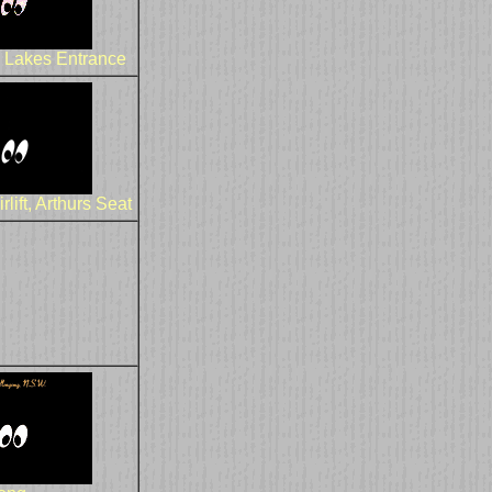
e
Lakes Entrance
lift, Arthurs Seat