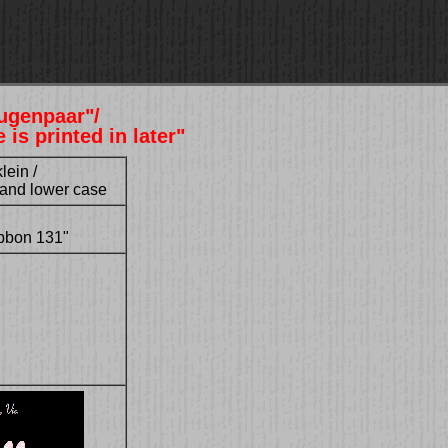
ugenpaar"/
s printed in later"
lein /
r and lower case
bbon 131"