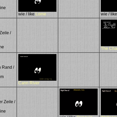
line
wie / like
Lorne
wie / lik
Zeile /
ine
The Chair
n Rand /
om
Cann River
er Zeile /
line