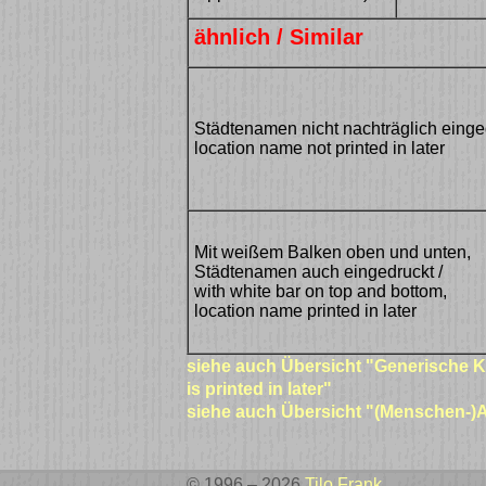
ähnlich / Similar
Städtenamen nicht nachträglich einged
location name not printed in later
Mit weißem Balken oben und unten,
Städtenamen auch eingedruckt /
with white bar on top and bottom,
location name printed in later
siehe auch Übersicht "Generische K
is printed in later"
siehe auch Übersicht "(Menschen-)
© 1996 – 2026
Tilo Frank