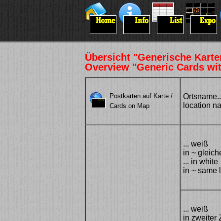
Übersicht "Generische Kart
Overview "Generic Cards wit
Postkarten auf Karte /
Ortsname..
location na
Cards on Map
... weiß
in ~ gleich
... in white
in ~ same 
... weiß
in zweiter 