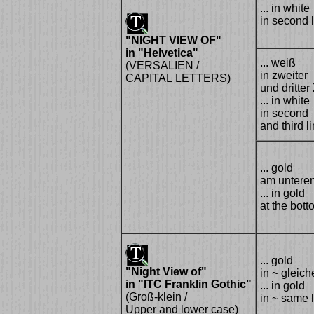
... in white
in second 
"NIGHT VIEW OF"
in "Helvetica"
... weiß
(VERSALIEN /
in zweiter
CAPITAL LETTERS)
und dritter 
... in white
in second
and third l
... gold
am untere
... in gold
at the bott
... gold
"Night View of"
in ~ gleich
in "ITC Franklin Gothic"
... in gold
(Groß-klein /
in ~ same 
Upper and lower case)