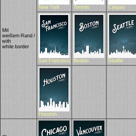
New York
Toronto
Calgary
Mit
weißem Rand /
with
white border
San Francisco
Boston
Seattle
Houston