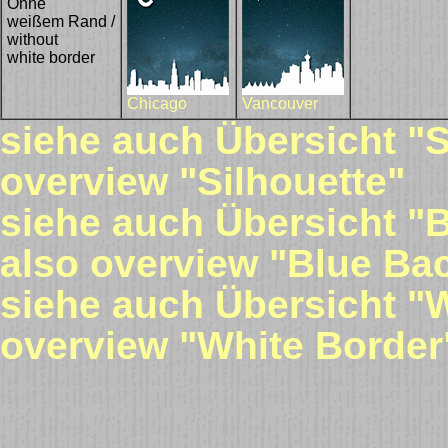
Ohne
weißem Rand /
without
white border
Chicago
Vancouver
siehe auch Übersicht "S
overview "Silhouette"
siehe auch Übersicht "B
also overview "Blue Ba
siehe auch Übersicht "W
overview "White Border