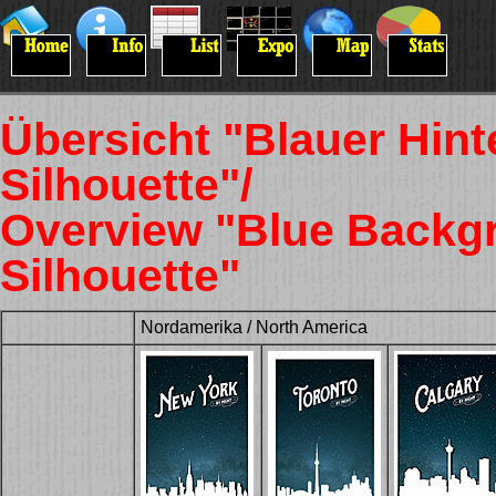
Übersicht "Blauer Hint
Silhouette"/
Overview "Blue Backg
Silhouette"
Nordamerika / North America