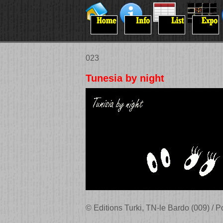
023
Tunesia by night
© Editions Turki, TN-le Bardo (009) /