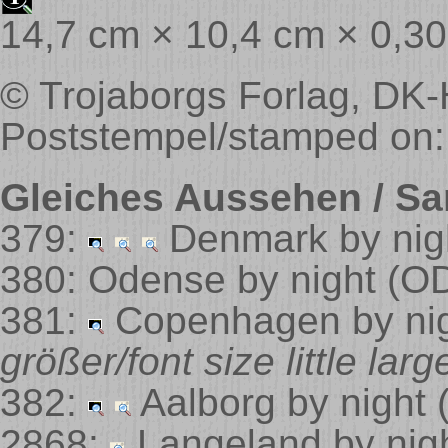
14,7 cm × 10,4 cm × 0,3
© Trojaborgs Forlag, DK-
Poststempel/stamped on:
Gleiches Aussehen / Sa
379:
Denmark by nig
380: Odense by night
(O
381:
Copenhagen by ni
größer/font size little larg
382:
Aalborg by night
2868:
Langeland by nig