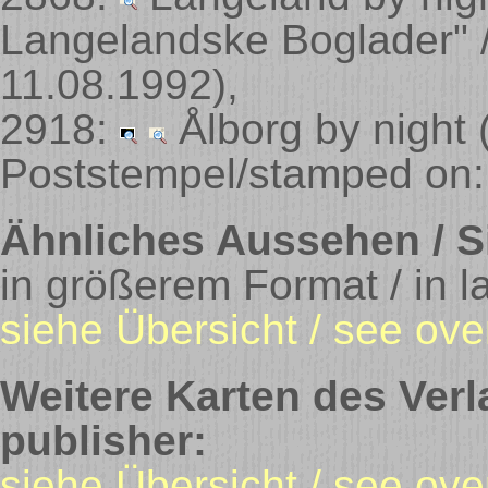
Langelandske Boglader" 
11.08.1992)
,
2918:
Ålborg by night
Poststempel/stamped on:
Ähnliches Aussehen / Si
in größerem Format / in l
siehe Übersicht / see ove
Weitere Karten des Verl
publisher:
siehe Übersicht / see ove