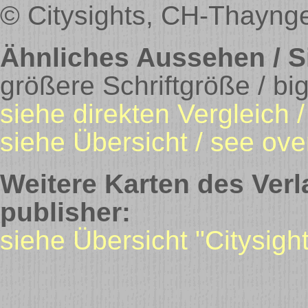
© Citysights, CH-Thaynge
Ähnliches Aussehen / Si
größere Schriftgröße / big
siehe direkten Vergleich 
siehe Übersicht / see ove
Weitere Karten des Verl
publisher:
siehe Übersicht "Citysight