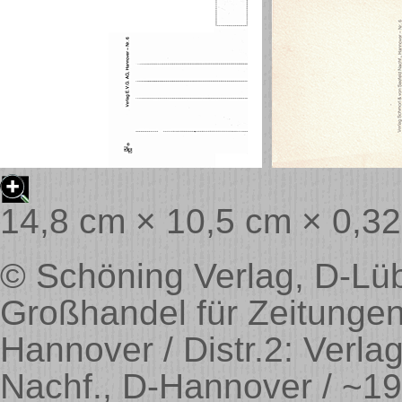
14,8 cm × 10,5 cm × 0,3
© Schöning Verlag, D-Lübe
Großhandel für Zeitungen
Hannover / Distr.2: Verl
Nachf., D-Hannover / ~19