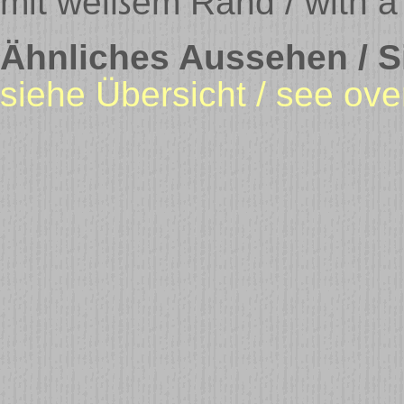
mit weißem Rand / with a
Ähnliches Aussehen / Si
siehe Übersicht / see ove