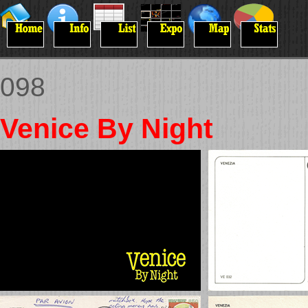
098
Venice By Night