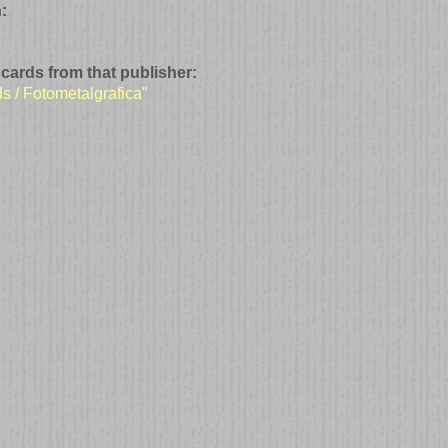
:
 cards from that publisher:
ds / Fotometalgrafica"