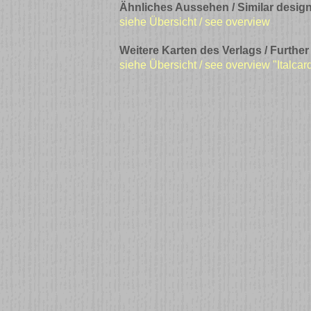
Ähnliches Aussehen / Similar design
siehe Übersicht / see overview
Weitere Karten des Verlags / Further
siehe Übersicht / see overview "Italcar