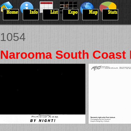
1054
Narooma South Coast 