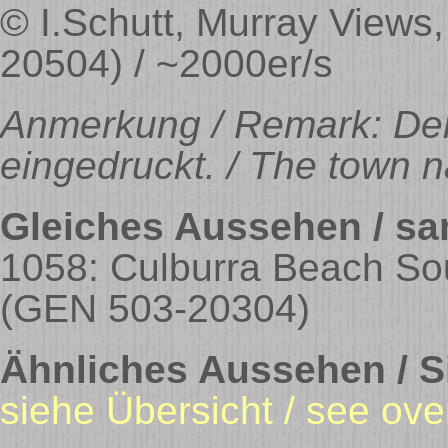
© I.Schutt, Murray View
20504) / ~2000er/s
Anmerkung / Remark: Der
eingedruckt. / The town na
Gleiches Aussehen / sa
1058: Culburra Beach So
(GEN 503-20304)
Ähnliches Aussehen / Si
siehe Übersicht / see ove