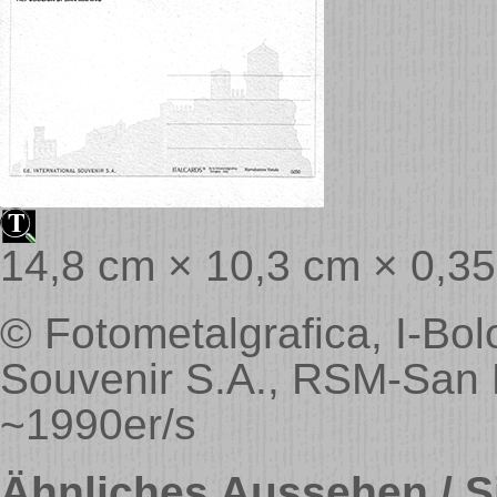
14,8 cm × 10,3 cm × 0,3
© Fotometalgrafica, I-Bolo
Souvenir S.A., RSM-San Ma
~1990er/s
Ähnliches Aussehen / Si