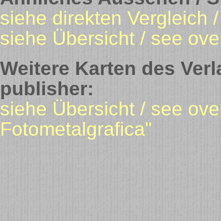
siehe direkten Vergleich 
siehe Übersicht / see ove
Weitere Karten des Verl
publisher:
siehe Übersicht / see over
Fotometalgrafica"