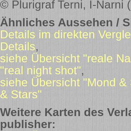
© Plurigraf Terni, I-Narni
Ähnliches Aussehen / Si
Details im direkten Vergle
Details
,
siehe Übersicht "reale N
"real night shot"
,
siehe Übersicht "Mond & 
& Stars"
Weitere Karten des Verl
publisher: