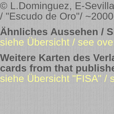
© L.Dominguez, E-Sevilla 
/ "Escudo de Oro"/ ~2000
Ähnliches Aussehen / Si
siehe Übersicht / see ove
Weitere Karten des Verla
cards from that publish
siehe Übersicht "FISA" /