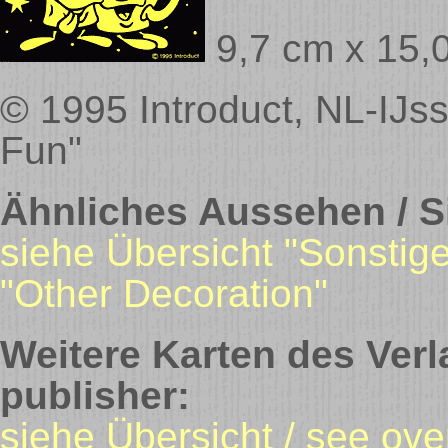
9,7 cm x 15,
© 1995 Introduct, NL-IJss
Fun"
Ähnliches Aussehen / Si
siehe Übersicht "Sonstig
"Other Decoration"
Weitere Karten des Verl
publisher:
siehe Übersicht / see ove