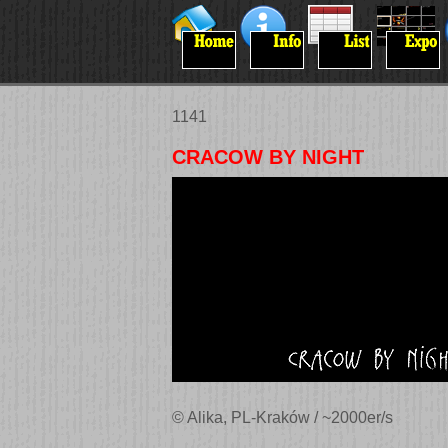
1141
CRACOW BY NIGHT
© Alika, PL-Kraków / ~2000er/s