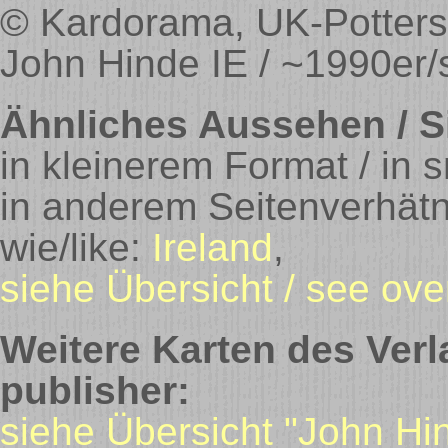
© Kardorama, UK-Potters 
John Hinde IE / ~1990er/
Ähnliches Aussehen / Si
in kleinerem Format / in 
in anderem Seitenverhätnis
wie/like:
Ireland
,
siehe Übersicht / see ove
Weitere Karten des Verl
publisher:
siehe Übersicht "John Hi