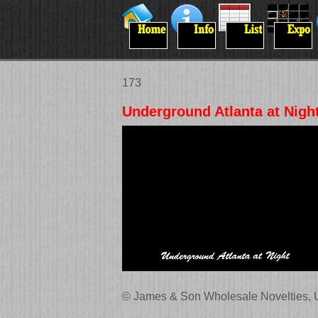
173
Underground Atlanta at Nigh
© James & Son Wholesale Novelties, 