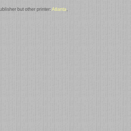
blisher but other printer:
Atlanta
,