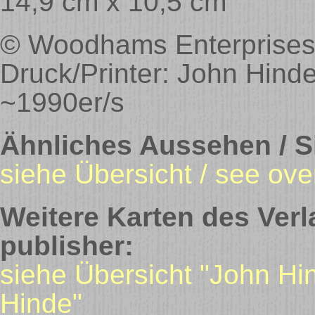
14,9 cm x 10,5 cm
© Woodhams Enterprises
Druck/Printer: John Hind
~1990er/s
Ähnliches Aussehen / Si
siehe Übersicht / see ove
Weitere Karten des Verl
publisher:
siehe Übersicht "John Hi
Hinde"