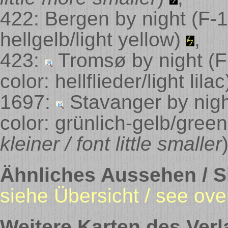
422: Bergen by night
(F-1
hellgelb/light yellow)
,
423:
Tromsø by night
(F
color: hellflieder/light lilac
1697:
Stavanger by nig
color: grünlich-gelb/gree
kleiner / font little smaller
Ähnliches Aussehen / Si
siehe Übersicht / see ove
Weitere Karten des Verl