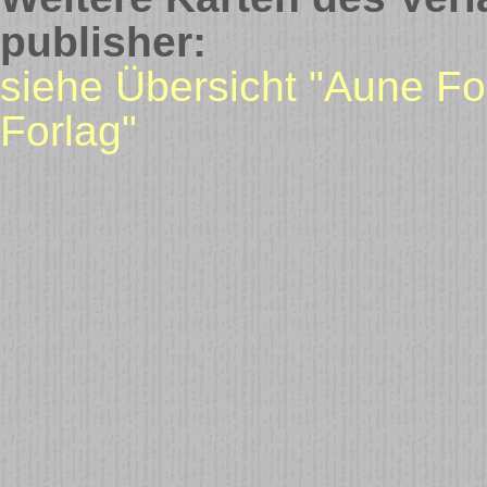
publisher:
siehe Übersicht "Aune Fo
Forlag"