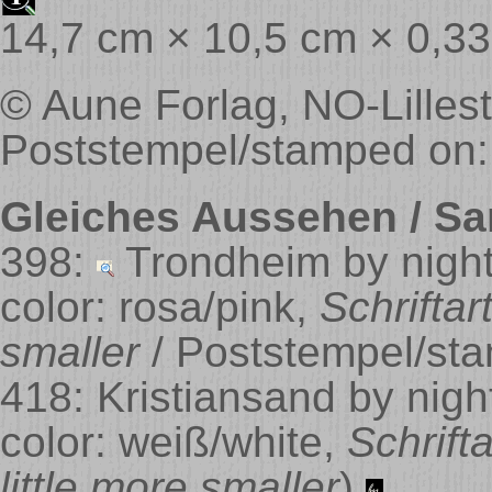
14,7 cm × 10,5 cm × 0,3
© Aune Forlag, NO-Lilles
Poststempel/stamped on:
Gleiches Aussehen / Sa
398:
Trondheim by nigh
color: rosa/pink,
Schriftart
smaller
/ Poststempel/st
418: Kristiansand by nig
color: weiß/white,
Schrift
little more smaller
)
,