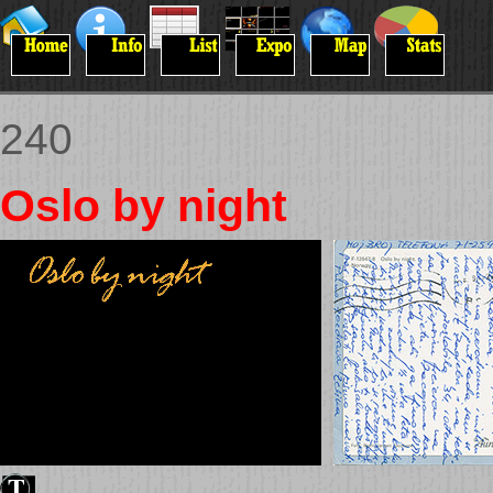
240
Oslo by night