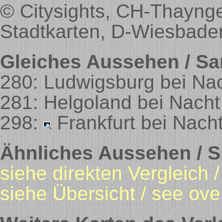
© Citysights, CH-Thaynge
Stadtkarten, D-Wiesbade
Gleiches Aussehen / Sa
280: Ludwigsburg bei Na
281: Helgoland bei Nach
298:
Frankfurt bei Nach
Ähnliches Aussehen / Si
siehe direkten Vergleich 
siehe Übersicht / see ove