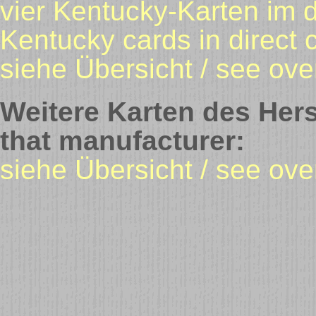
vier Kentucky-Karten im d
Kentucky cards in direct
siehe Übersicht / see ove
Weitere Karten des Hers
that manufacturer:
siehe Übersicht / see ov