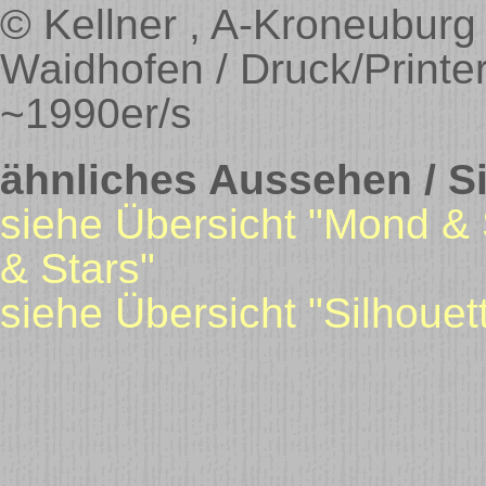
© Kellner , A-Kroneuburg /
Waidhofen / Druck/Printe
~1990er/s
ähnliches Aussehen / Si
siehe Übersicht "Mond & 
& Stars"
siehe Übersicht "Silhouet