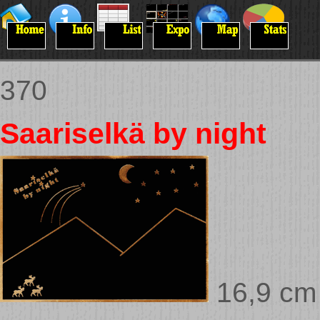
370
Saariselkä by night
16,9 cm