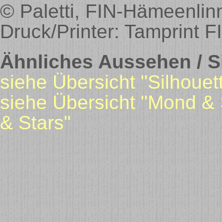
© Paletti, FIN-Hämeenlin
Druck/Printer: Tamprint F
Ähnliches Aussehen / Si
siehe Übersicht "Silhouet
siehe Übersicht "Mond & 
& Stars"