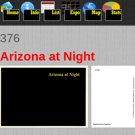
376
Arizona at Night