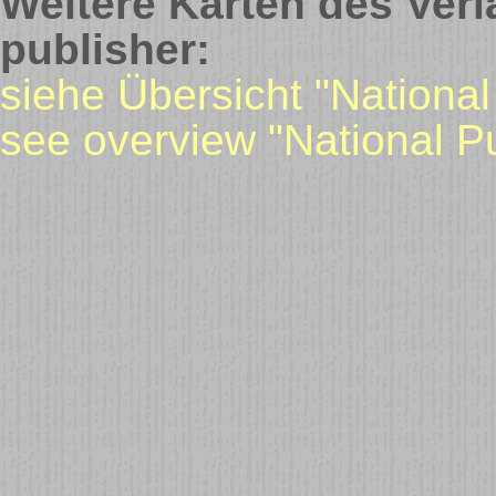
Weitere Karten des Verl
publisher:
siehe Übersicht "National
see overview "National P