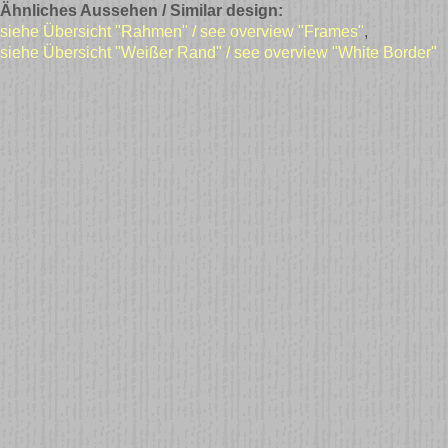
Ähnliches Aussehen / Similar design:
siehe Übersicht "Rahmen" / see overview "Frames"
,
siehe Übersicht "Weißer Rand" / see overview "White Border"