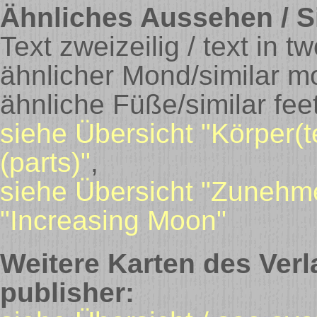
Ähnliches Aussehen / Si
Text zweizeilig / text in t
ähnlicher Mond/similar 
ähnliche Füße/similar fee
siehe Übersicht "Körper(t
(parts)"
,
siehe Übersicht "Zunehm
"Increasing Moon"
Weitere Karten des Verl
publisher: