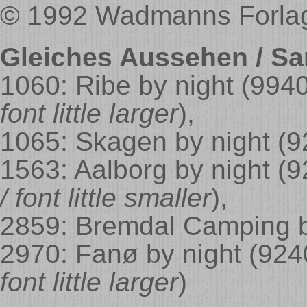
© 1992 Wadmanns Forlag
Gleiches Aussehen / Sa
1060: Ribe by night
(994
font little larger
)
,
1065: Skagen by night
(9
1563: Aalborg by night
(9
/ font little smaller
)
,
2859: Bremdal Camping 
2970: Fanø by night
(924
font little larger
)