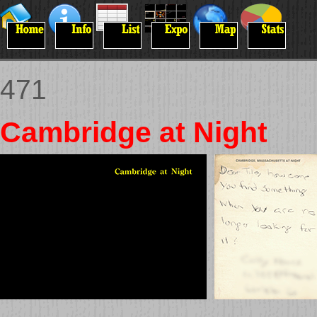
471
Cambridge at Night