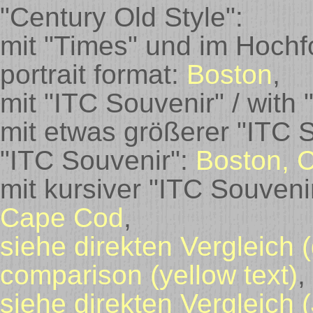
"Century Old Style":
mit "Times" und im Hochfo
portrait format:
Boston
,
mit "ITC Souvenir" / with
mit etwas größerer "ITC Sou
"ITC Souvenir":
Boston, 
mit kursiver "ITC Souvenir"
Cape Cod
,
siehe direkten Vergleich (
comparison (yellow text)
,
siehe direkten Vergleich 