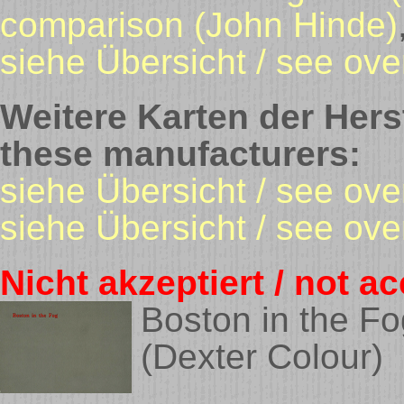
comparison (John Hinde)
siehe Übersicht / see ove
Weitere Karten der Herst
these manufacturers:
siehe Übersicht / see ov
siehe Übersicht / see over
Nicht akzeptiert / not a
Boston in the Fo
(Dexter Colour)