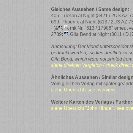
Gleiches Aussehen / Same design:
405: Tucson at Night
(3421 / 2US AZ 7
699: Phoenix at Night
(613 / 2US AZ 7
(&
mit Nr. "613 / 17988" erneut ve
2789:
Gila Bend at Night
(3011 / D1
Anmerkung: Der Mond unterscheidet sic
gedruckt wurden, ist dies deutlich zu s
Gila Bend, which were not printed from J
siehe direkten Vergleich / check direc
Ähnliches Aussehen / Similar design
Vom gleichen Verlag mit später geänd
siehe Übersicht / see overview
Weitere Karten des Verlags / Further
siehe Übersicht "John Hinde" / see ov