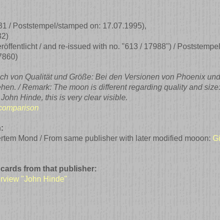
31 / Poststempel/stamped on: 17.07.1995)
,
32)
röffentlicht / and re-issued with no. "613 / 17988") / Poststemp
7860)
h von Qualität und Größe: Bei den Versionen von Phoenix und 
ehen. / Remark: The moon is different regarding quality and siz
ohn Hinde, this is very clear visible.
t comparison
:
ertem Mond / From same publisher with later modified mooon:
G
 cards from that publisher:
erview "John Hinde"