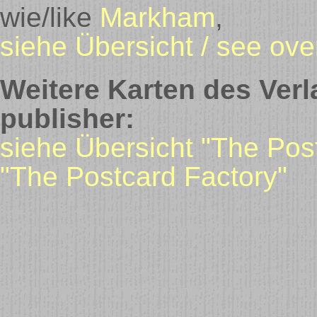
wie/like
Markham
,
siehe Übersicht / see ove
Weitere Karten des Verl
publisher:
siehe Übersicht "The Pos
"The Postcard Factory"