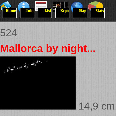
524
Mallorca by night...
14,9 cm