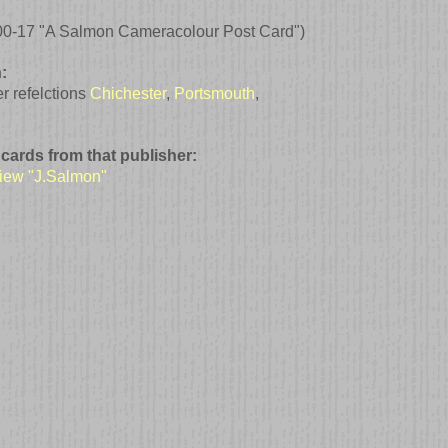
00-17 "A Salmon Cameracolour Post Card")
:
r refelctions
Chichester
,
Portsmouth
,
 cards from that publisher:
view "J.Salmon"