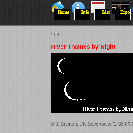
569
River Thames by Night
© J. Salmon, UK-Sevenoaks (2-35-00-0