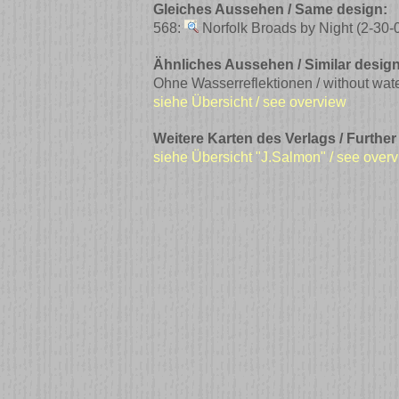
Gleiches Aussehen / Same design:
568:
Norfolk Broads by Night
(2-30-
Ähnliches Aussehen / Similar design
Ohne Wasserreflektionen / without wate
siehe Übersicht / see overview
Weitere Karten des Verlags / Further
siehe Übersicht "J.Salmon" / see over