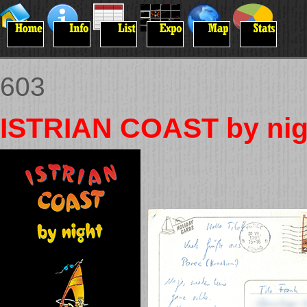
603
ISTRIAN COAST by nig