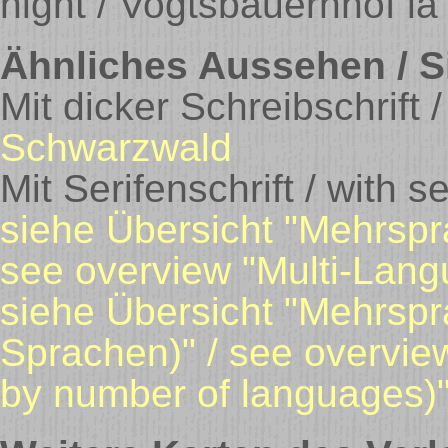
night / Vogtsbauernhof la
Ähnliches Aussehen / Si
Mit dicker Schreibschrift /
Schwarzwald
Mit Serifenschrift / with se
siehe Übersicht "Mehrspr
see overview "Multi-Lang
siehe Übersicht "Mehrspr
Sprachen)" / see overvie
by number of languages)