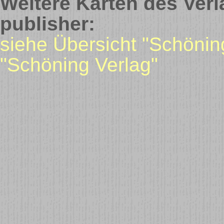
Weitere Karten des Verl
publisher:
siehe Übersicht "Schönin
"Schöning Verlag"