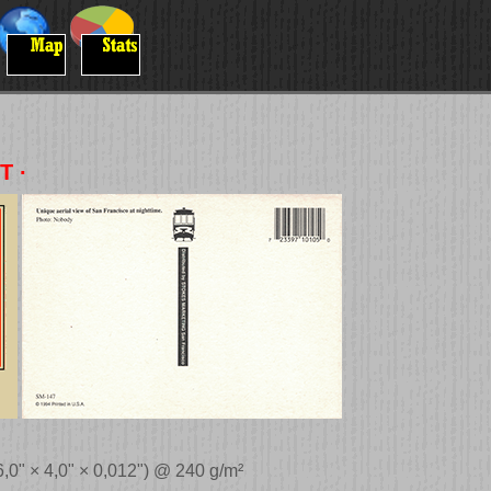
T ·
6,0" × 4,0" × 0,012") @ 240 g/m²