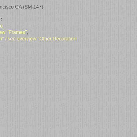
ncisco CA (SM-147)
:
co
iew "Frames"
,
n" / see overview "Other Decoration"