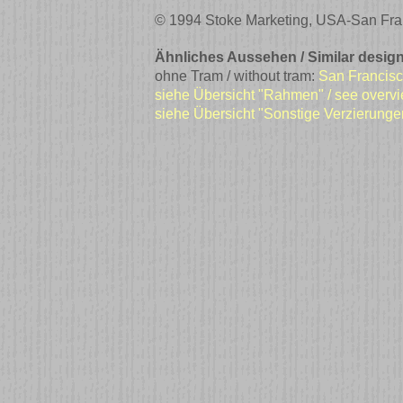
© 1994 Stoke Marketing, USA-San Fra
Ähnliches Aussehen / Similar design
ohne Tram / without tram:
San Francis
siehe Übersicht "Rahmen" / see overv
siehe Übersicht "Sonstige Verzierunge