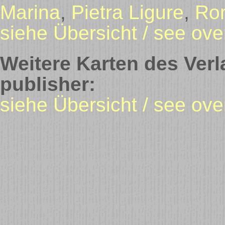
Marina
,
Pietra Ligure
,
Ro
siehe Übersicht / see ove
Weitere Karten des Verl
publisher:
siehe Übersicht / see ove