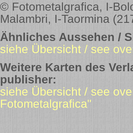
© Fotometalgrafica, I-Bol
Malambri, I-Taormina (217
Ähnliches Aussehen / Si
siehe Übersicht / see ove
Weitere Karten des Verl
publisher:
siehe Übersicht / see over
Fotometalgrafica"