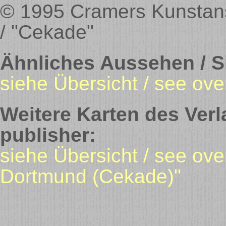
© 1995 Cramers Kunstans
/ "Cekade"
Ähnliches Aussehen / Si
siehe Übersicht / see ove
Weitere Karten des Verl
publisher:
siehe Übersicht / see ov
Dortmund (Cekade)"