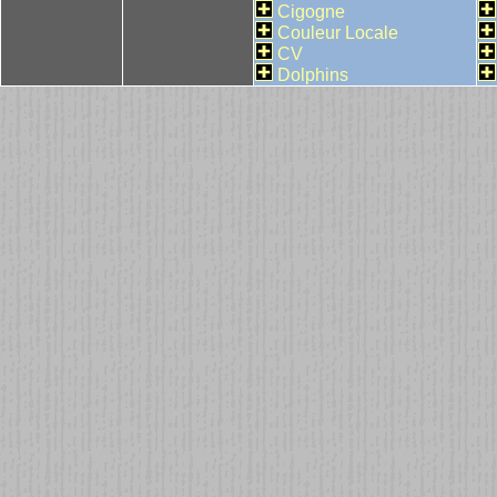
Cigogne
Couleur Locale
CV
Dolphins