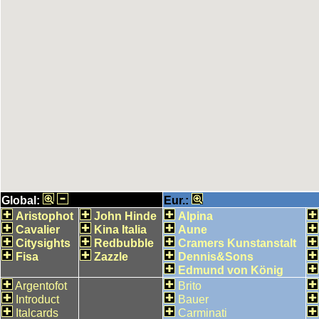
Global:
Eur.:
Aristophot
John Hinde
Alpina
Cavalier
Kina Italia
Aune
Citysights
Redbubble
Cramers Kunstanstalt
Fisa
Zazzle
Dennis&Sons
Edmund von König
Argentofot
Brito
Introduct
Bauer
Italcards
Carminati