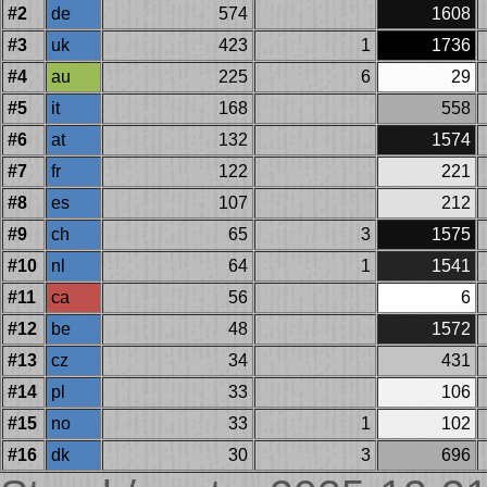
#2
de
574
1608
#3
uk
423
1
1736
#4
au
225
6
29
#5
it
168
558
#6
at
132
1574
#7
fr
122
221
#8
es
107
212
#9
ch
65
3
1575
#10
nl
64
1
1541
#11
ca
56
6
#12
be
48
1572
#13
cz
34
431
#14
pl
33
106
#15
no
33
1
102
#16
dk
30
3
696