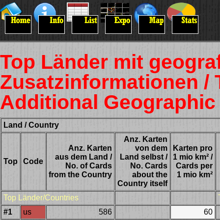
Top Länder mit geogra
Zusatzinformationen / 
Additional Geographic
Land / Country
Anz. Karten
Anz. Karten
von dem
Karten pro
aus dem Land /
Land selbst /
1 mio km² /
Top
Code
No. of Cards
No. Cards
Cards per
from the Country
about the
1 mio km²
Country itself
Top Länder/Countries
#1
us
586
60