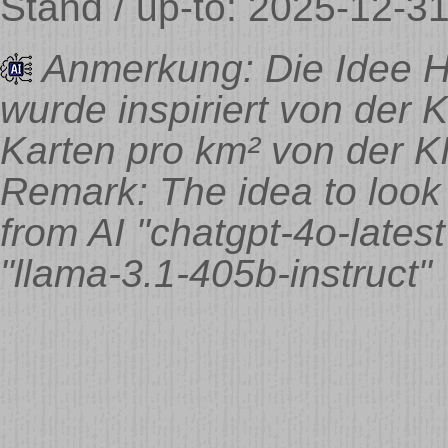
Stand / up-to: 2025-12-31
Anmerkung: Die Idee H
wurde inspiriert von der K
Karten pro km² von der KI
Remark: The idea to look 
from AI "chatgpt-4o-lates
"llama-3.1-405b-instruct"