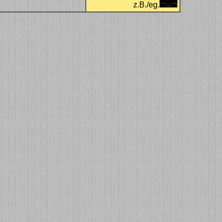
z.B./eg.