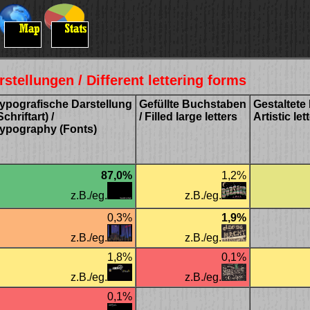
stellungen / Different lettering forms
ypografische Darstellung
Gefüllte Buchstaben
Gestaltete
Schriftart) /
/ Filled large letters
Artistic le
ypography (Fonts)
87,0%
1,2%
z.B./eg.
z.B./eg.
0,3%
1,9%
z.B./eg.
z.B./eg.
1,8%
0,1%
z.B./eg.
z.B./eg.
0,1%