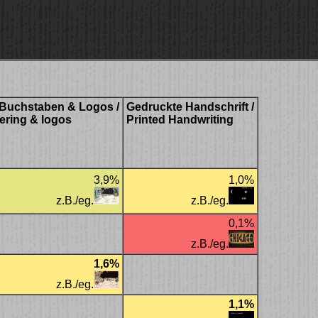
 Buchstaben & Logos /
Gedruckte Handschrift /
ttering & logos
Printed Handwriting
3,9%
1,0%
z.B./eg.
z.B./eg.
0,1%
z.B./eg.
1,6%
z.B./eg.
1,1%