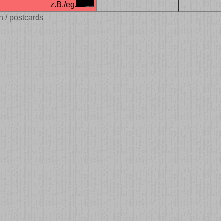
z.B./eg.
n / postcards