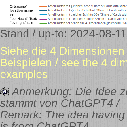
Stand / up-to: 2024-08-11
Siehe die 4 Dimensionen 
Beispielen / see the 4 di
examples
Anmerkung: Die Idee z
stammt von ChatGPT4 /
Remark: The idea having 
is from ChatGPT4