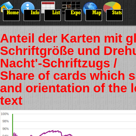
Anteil der Karten mit gl
Schriftgröße und Dreh
Nacht'-Schriftzugs /
Share of cards which sa
and orientation of the 
text